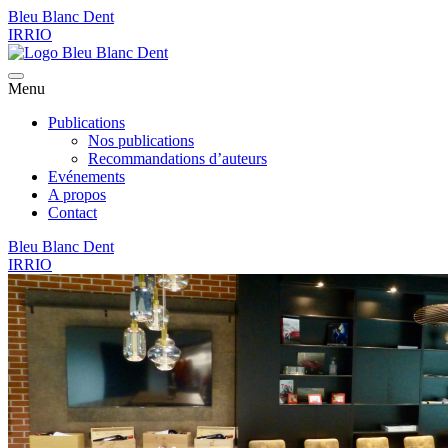
Bleu Blanc Dent
IRRIO
Menu
Publications
Nos publications
Recommandations d’auteurs
Evénements
A propos
Contact
Bleu Blanc Dent
IRRIO